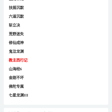
扶摇沉默
六道沉默
斩立决
荒野迷失
修仙成神
鬼泣龙渊
教主西行记
山海经6
金刚不坏
佛陀专属
七星龙渊III