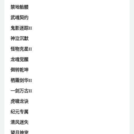
禁地骷髅
武魂契约
鬼影迷踪II
神泣沉默
怪物克星II
龙魂觉醒
倒转乾坤
栖霜剑华II
一剑万古II
虎啸龙诀
纪元专属
清风迷失
望月神宠