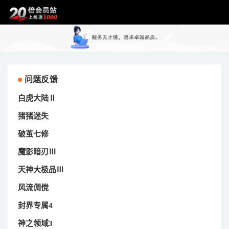
问题反馈
白虎大陆Ⅱ
猪猪迷失
破茧七修
魔影暗刃Ⅲ
天神大极品Ⅲ
风流倜傥
封界专属4
神之领域3