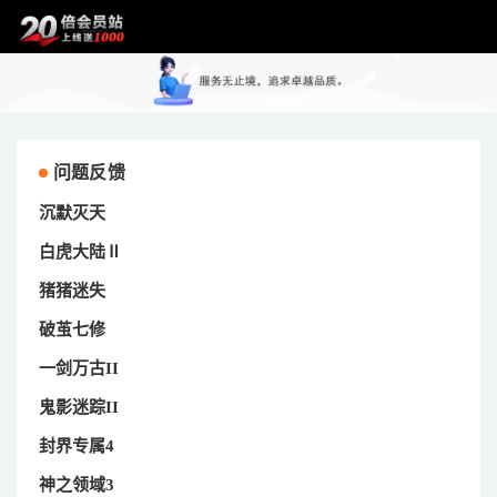
问题反馈
沉默灭天
白虎大陆Ⅱ
猪猪迷失
破茧七修
一剑万古II
鬼影迷踪II
封界专属4
神之领域3