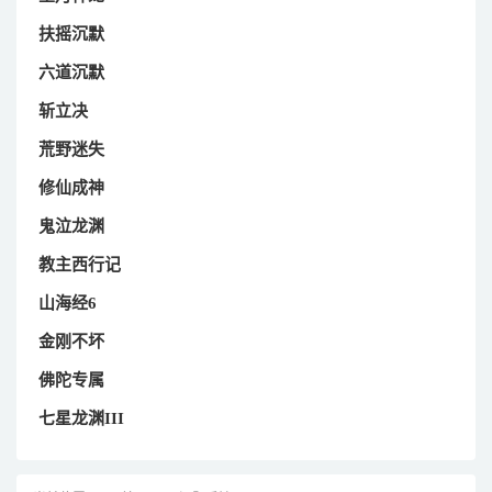
扶摇沉默
六道沉默
斩立决
荒野迷失
修仙成神
鬼泣龙渊
教主西行记
山海经6
金刚不坏
佛陀专属
七星龙渊III