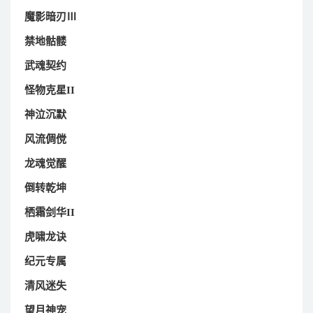
魔影暗刃Ⅲ
禁地骷髅
武魂契约
怪物克星II
神泣沉默
风流倜傥
龙魂觉醒
倒转乾坤
栖霜剑华II
虎啸龙诀
纪元专属
清风迷失
望月神宠