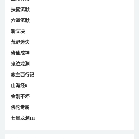
扶摇沉默
六道沉默
斩立决
荒野迷失
修仙成神
鬼泣龙渊
教主西行记
山海经6
金刚不坏
佛陀专属
七星龙渊III