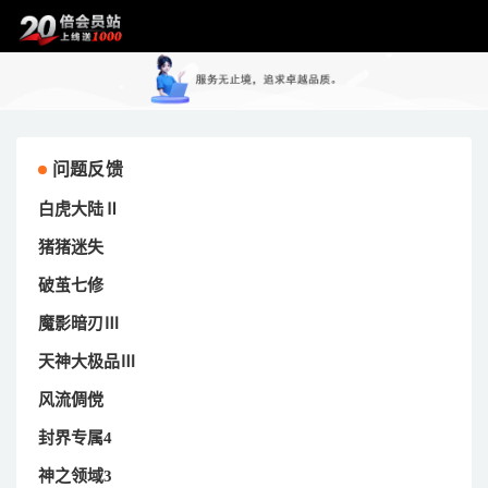
问题反馈
白虎大陆Ⅱ
猪猪迷失
破茧七修
魔影暗刃Ⅲ
天神大极品Ⅲ
风流倜傥
封界专属4
神之领域3