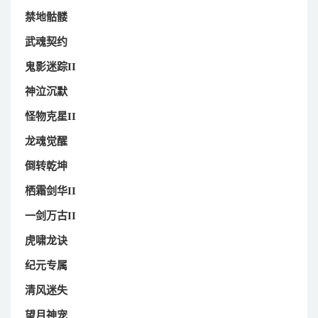
禁地骷髅
武魂契约
鬼影迷踪II
神泣沉默
怪物克星II
龙魂觉醒
倒转乾坤
栖霜剑华II
一剑万古II
虎啸龙诀
纪元专属
清风迷失
望月神宠