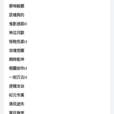
禁地骷髅
武魂契约
鬼影迷踪II
神泣沉默
怪物克星II
龙魂觉醒
倒转乾坤
栖霜剑华II
一剑万古II
虎啸龙诀
纪元专属
清风迷失
望月神宠