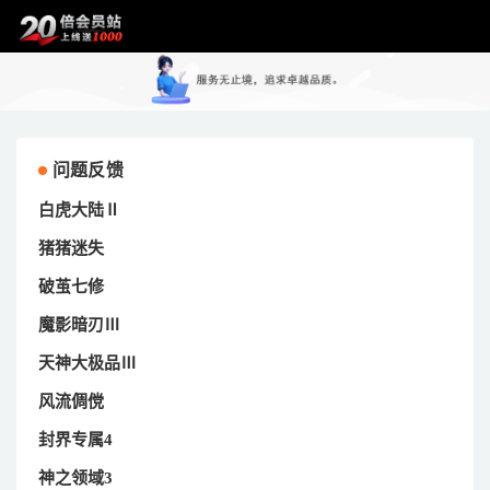
问题反馈
白虎大陆Ⅱ
猪猪迷失
破茧七修
魔影暗刃Ⅲ
天神大极品Ⅲ
风流倜傥
封界专属4
神之领域3