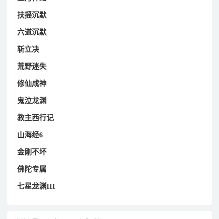
扶摇沉默
六道沉默
斩立决
荒野迷失
修仙成神
鬼泣龙渊
教主西行记
山海经6
金刚不坏
佛陀专属
七星龙渊III