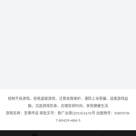
抵制不良游戏，拒绝盗版游戏，注意自我保护，谨防上当受骗，适度游戏益
脑，沉迷游戏伤身，合理安排时间，享受健康生活
游戏名称：至尊传说 审批文号：新广出审[2014]1676号 出版物号：ISBN978-
7-89429-484-5