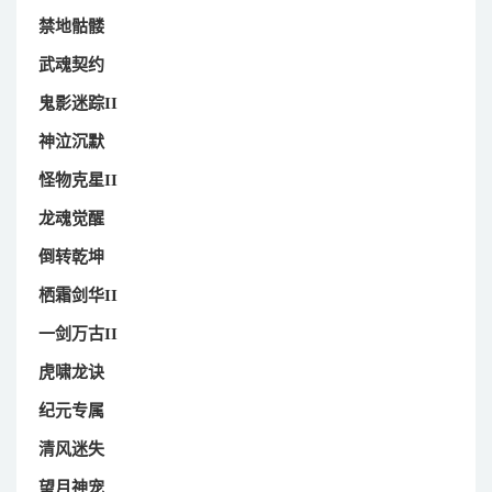
禁地骷髅
武魂契约
鬼影迷踪II
神泣沉默
怪物克星II
龙魂觉醒
倒转乾坤
栖霜剑华II
一剑万古II
虎啸龙诀
纪元专属
清风迷失
望月神宠