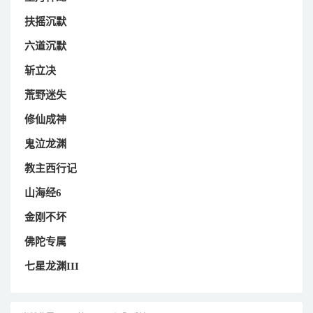
扶摇沉默
六道沉默
斩立决
荒野迷失
修仙成神
鬼泣龙渊
教主西行记
山海经6
金刚不坏
佛陀专属
七星龙渊III