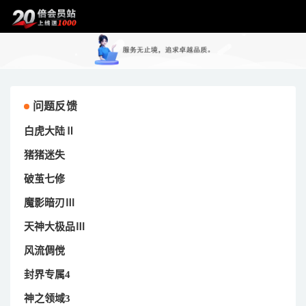
问题反馈
白虎大陆Ⅱ
猪猪迷失
破茧七修
魔影暗刃Ⅲ
天神大极品Ⅲ
风流倜傥
封界专属4
神之领域3