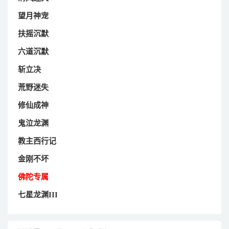
望月神宠
扶摇沉默
六道沉默
斩立决
荒野迷失
修仙成神
鬼泣龙渊
教主西行记
金刚不坏
佛陀专属
七星龙渊III