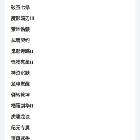
破茧七修
魔影暗刃Ⅲ
禁地骷髅
武魂契约
鬼影迷踪II
怪物克星II
神泣沉默
龙魂觉醒
倒转乾坤
栖霜剑华II
虎啸龙诀
纪元专属
清风迷失