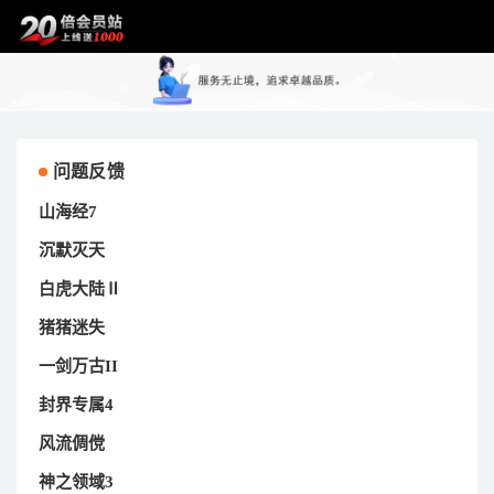
问题反馈
山海经7
沉默灭天
白虎大陆Ⅱ
猪猪迷失
一剑万古II
封界专属4
风流倜傥
神之领域3