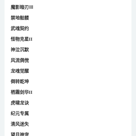
魔影暗刃Ⅲ
禁地骷髅
武魂契约
怪物克星II
神泣沉默
风流倜傥
龙魂觉醒
倒转乾坤
栖霜剑华II
虎啸龙诀
纪元专属
清风迷失
望月神宠