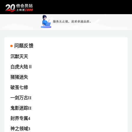
问题反馈
沉默灭天
白虎大陆Ⅱ
猪猪迷失
破茧七修
一剑万古II
鬼影迷踪II
封界专属4
神之领域3