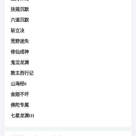
扶摇沉默
六道沉默
斩立决
荒野迷失
修仙成神
鬼泣龙渊
教主西行记
山海经6
金刚不坏
佛陀专属
七星龙渊III