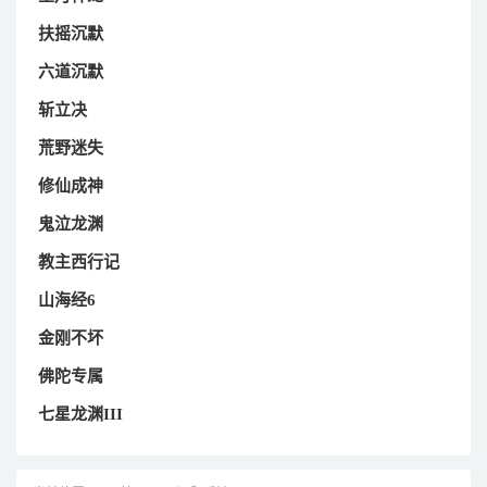
扶摇沉默
六道沉默
斩立决
荒野迷失
修仙成神
鬼泣龙渊
教主西行记
山海经6
金刚不坏
佛陀专属
七星龙渊III