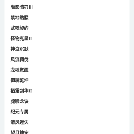
魔影暗刃Ⅲ
禁地骷髅
武魂契约
怪物克星II
神泣沉默
风流倜傥
龙魂觉醒
倒转乾坤
栖霜剑华II
虎啸龙诀
纪元专属
清风迷失
望月神宠