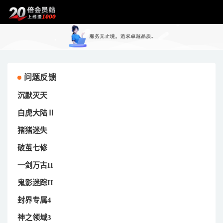
问题反馈
沉默灭天
白虎大陆Ⅱ
猪猪迷失
破茧七修
一剑万古II
鬼影迷踪II
封界专属4
神之领域3