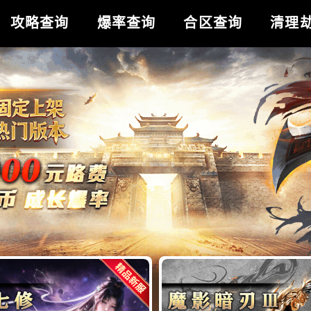
攻略查询
爆率查询
合区查询
清理