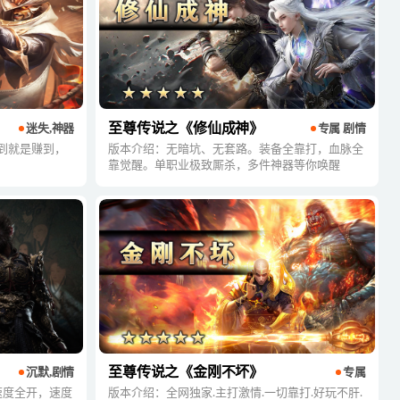
至尊传说之《修仙成神》
迷失,神器
专属 剧情
抢到就是赚到，
版本介绍：无暗坑、无套路。装备全靠打，血脉全
靠觉醒。单职业极致厮杀，多件神器等你唤醒
至尊传说之《金刚不坏》
沉默,剧情
专属
速度全开，速度
版本介绍：全网独家.主打激情.一切靠打.好玩不肝.