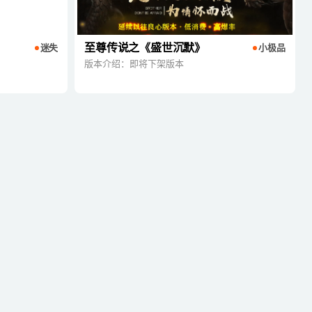
至尊传说之《盛世沉默》
迷失
小极品
版本介绍：即将下架版本