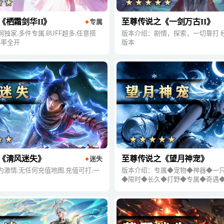
《栖霜剑华II》
至尊传说之《一剑万古II》
专属
独家.多件专属.BUFF超多.任意搭
版本介绍：剧情，探索，一切靠打 
爆率全开
版本
《清风迷失》
至尊传说之《望月神宠》
迷失
激情.无任何充值地图.充值可打.一
版本介绍：专属◆宠物◆神器◆一
◆限时◆长久◆打野◆专属◆奇遇
有