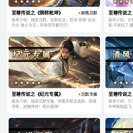
至尊传说之《倒转乾坤》
至尊传说之
剧情,沉默
版本介绍：独家沉默，全新玩法，低消-探索-玩法
版本介绍：全网
为主-散人为王，所有货币都可打！
配.干就玩了.
至尊传说之《纪元专属》
至尊传说之
沉默,专属
版本介绍：独家沉默专属，刺客多职业选择，惊喜
版本介绍：只为
词条，进服体验！绝对值得！
件神装就起飞