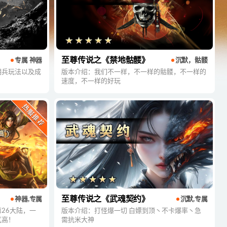
至尊传说之《禁地骷髅》
专属 神器
沉默，骷髅
佣兵玩法以及成
版本介绍：我们不一样，不一样的骷髅，不一样的
速度，不一样的好玩
至尊传说之《武魂契约》
神器,专属
沉默,专属
26大陆，一
版本介绍：打怪爆一切 白嫖到顶丶不卡爆率丶急
气高！
需抗米大神