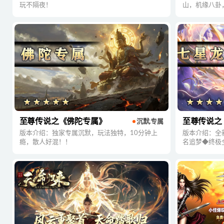
玩不隔夜！
山，机缘八卦
至尊传说之《佛陀专属》
至尊传说之《
沉默,专属
版本介绍：独家专属沉默，玩法独特，10分钟上
版本介绍：全
瘾，散人好混！！
名追梦◆终极