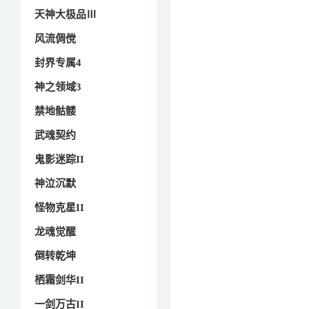
天神大极品Ⅲ
风流倜傥
封界专属4
神之领域3
禁地骷髅
武魂契约
鬼影迷踪II
神泣沉默
怪物克星II
龙魂觉醒
倒转乾坤
栖霜剑华II
一剑万古II