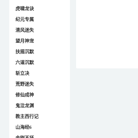
虎啸龙诀
纪元专属
清风迷失
望月神宠
扶摇沉默
六道沉默
斩立决
荒野迷失
修仙成神
鬼泣龙渊
教主西行记
山海经6