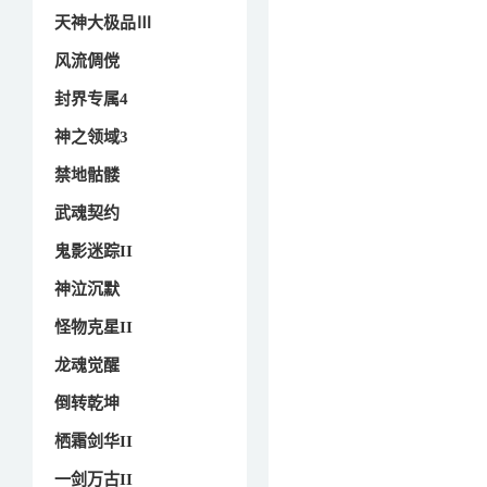
天神大极品Ⅲ
风流倜傥
封界专属4
神之领域3
禁地骷髅
武魂契约
鬼影迷踪II
神泣沉默
怪物克星II
龙魂觉醒
倒转乾坤
栖霜剑华II
一剑万古II