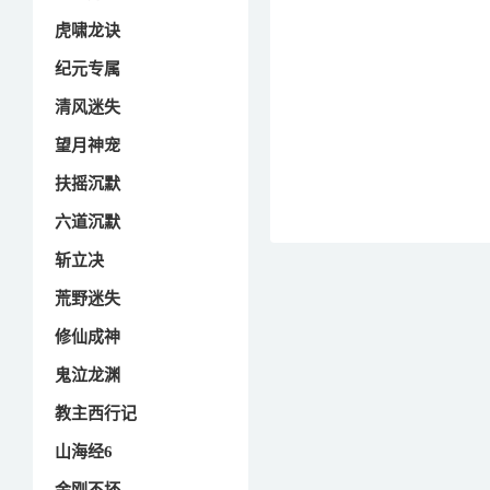
虎啸龙诀
纪元专属
清风迷失
望月神宠
扶摇沉默
六道沉默
斩立决
荒野迷失
修仙成神
鬼泣龙渊
教主西行记
山海经6