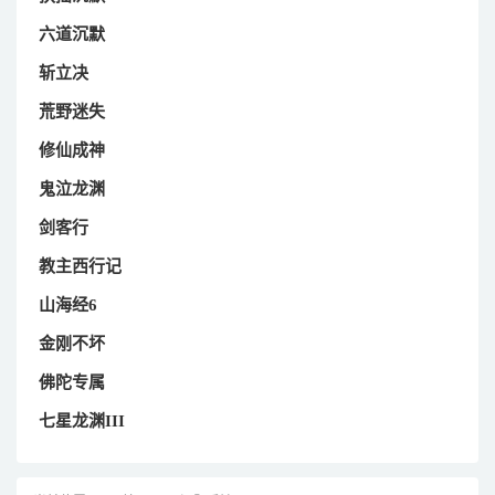
六道沉默
斩立决
荒野迷失
修仙成神
鬼泣龙渊
剑客行
教主西行记
山海经6
金刚不坏
佛陀专属
七星龙渊III