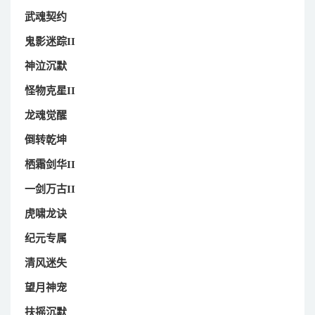
武魂契约
鬼影迷踪II
神泣沉默
怪物克星II
龙魂觉醒
倒转乾坤
栖霜剑华II
一剑万古II
虎啸龙诀
纪元专属
清风迷失
望月神宠
扶摇沉默