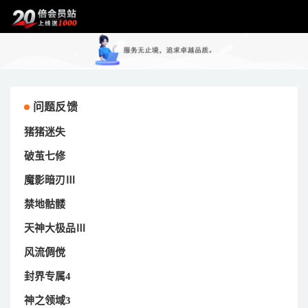
问题反馈
猪猪迷失
破茧七修
魔影暗刃Ⅲ
禁地骷髅
天神大极品Ⅲ
风流倜傥
封界专属4
神之领域3