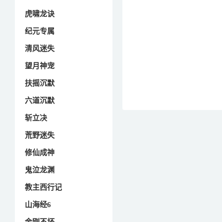
虎啸龙诀
纪元专属
清风迷失
望月神宠
扶摇沉默
六道沉默
斩立决
荒野迷失
修仙成神
鬼泣龙渊
教主西行记
山海经6