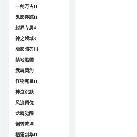
一剑万古II
鬼影迷踪II
封界专属4
神之领域3
魔影暗刃Ⅲ
禁地骷髅
武魂契约
怪物克星II
神泣沉默
风流倜傥
龙魂觉醒
倒转乾坤
栖霜剑华II